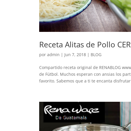
Receta Alitas de Pollo C
por
admin
|
Jun 7, 2018
|
BLOG
Compartido receta original de RENABLOG www.r
de Fútbol. Muchos esperan con ansias los part
favorito. Sabemos que a ti te encanta disfrutar.