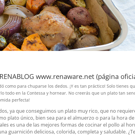
e RENABLOG www.renaware.net (página oficia
edó como para chuparse los dedos. ¡Y es tan práctico! Solo tienes q
rlo todo en la Contessa y hornear. No creerás que un plato tan senc
omida perfecta!
tados, ya que conseguimos un plato muy rico, que no requier
o plato único, bien sea para el almuerzo o para la hora de
ales es una de las mejores formas de cocinar el pollo al hor
a guarnición deliciosa, colorida, completa y saludable. ¿T