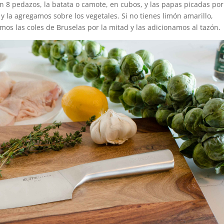
en 8 pedazos, la batata o camote, en cubos, y las papas picadas por
y la agregamos sobre los vegetales. Si no tienes limón amarillo,
os las coles de Bruselas por la mitad y las adicionamos al tazón.