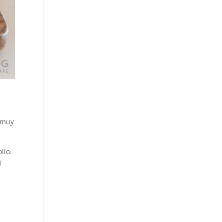
s muy
llo.
1