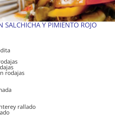
N SALCHICHA Y PIMIENTO ROJO
adita
rodajas
odajas
en rodajas
emada
nterey rallado
lado