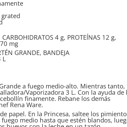
inamente
 grated
d
, CARBOHIDRATOS 4 g, PROTEÍNAS 12 g,
270 mg
ARTÉN GRANDE, BANDEJA
 L
 Grande a fuego medio-alto. Mientras tanto,
Ralladora/Vaporizadora 3 L. Con la ayuda de 
el cebollín finamente. Rebane los demás
Chef Rena Ware.
 de papel. En la Princesa, saltee los pimiento
a fuego medio hasta que estén blandos, lue
los huevos con la leche en un tazón.